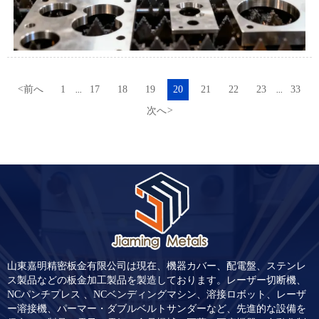
<
前へ
1
17
18
19
20
21
22
23
33
...
...
次へ
>
山東嘉明精密板金有限公司は現在、機器カバー、配電盤、ステンレ
ス製品などの板金加工製品を製造しております。レーザー切断機、
NCパンチプレス 、NCベンディングマシン、溶接ロボット、レーザ
ー溶接機、パーマー・ダブルベルトサンダーなど、先進的な設備を