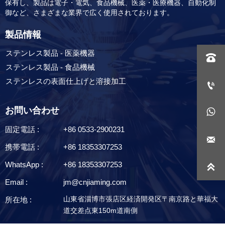
保有し、製品は電子・電気、食品機械、医薬・医療機器、自動化制
御など、さまざまな業界で広く使用されております。
製品情報
ステンレス製品 - 医薬機器

ステンレス製品 - 食品機械
ステンレスの表面仕上げと溶接加工

お問い合わせ

固定電話 :
+86 0533-2900231

携帯電話 :
+86 18353307253
WhatsApp :
+86 18353307253

Email :
jm@cnjiaming.com
山東省淄博市張店区経済開発区〒南京路と華福大
所在地 :
道交差点東150m道南側