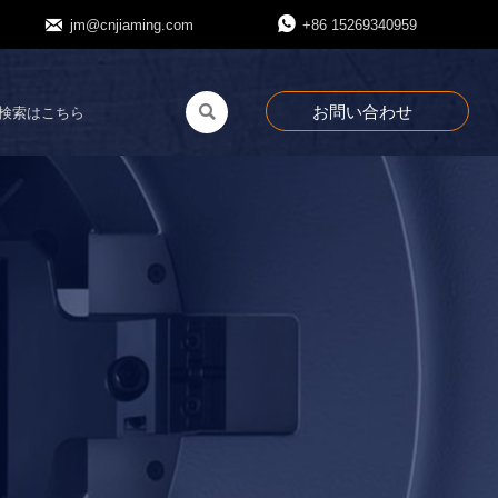


jm@cnjiaming.com
+86 15269340959
お問い合わせ
