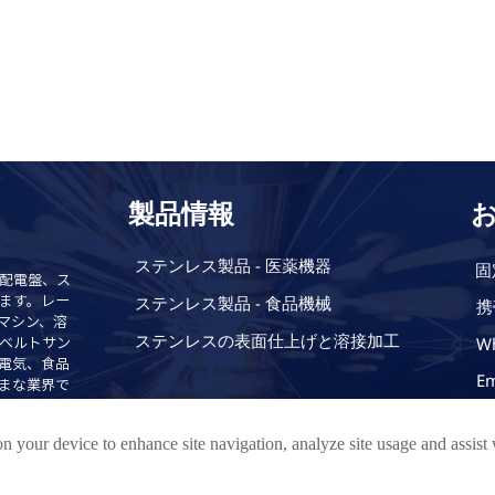
製品情報
ステンレス製品 - 医薬機器
固
配電盤、ス
ステンレス製品 - 食品機械
ます。レー
携
グマシン、溶
ステンレスの表面仕上げと溶接加工
Wh
ベルトサン
電気、食品
Em
まな業界で
所
on your device to enhance site navigation, analyze site usage and assist