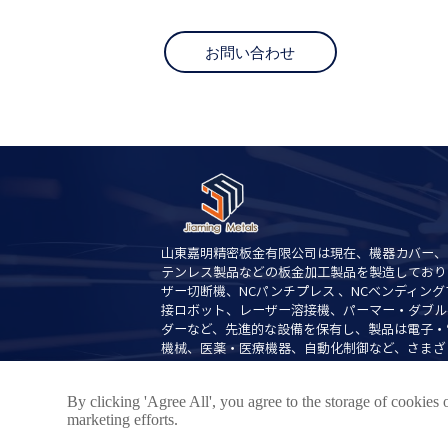
お問い合わせ
山東嘉明精密板金有限公司は現在、機器カバー、
テンレス製品などの板金加工製品を製造しており
ザー切断機、NCパンチプレス 、NCベンディン
接ロボット、レーザー溶接機、パーマー・ダブル
ダーなど、先進的な設備を保有し、製品は電子・
機械、医薬・医療機器、自動化制御など、さまざ
広く使用されております。
By clicking 'Agree All', you agree to the storage of cookies 
marketing efforts.
技術サポート：淄博網泰情報技術有限公司