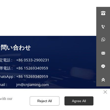



お問い合わせ

定電話 :
+86 0533-2900231

帯電話 :
+86 15269340959
atsApp :
+86 15269340959

ail :
jm@cnjiaming.com
×
山東省淄博市張店区経済開発区
在地 :
南京路と華福大道交差点東150m道南側
 with our
Reject All
Agree All
プライバシーポリシー