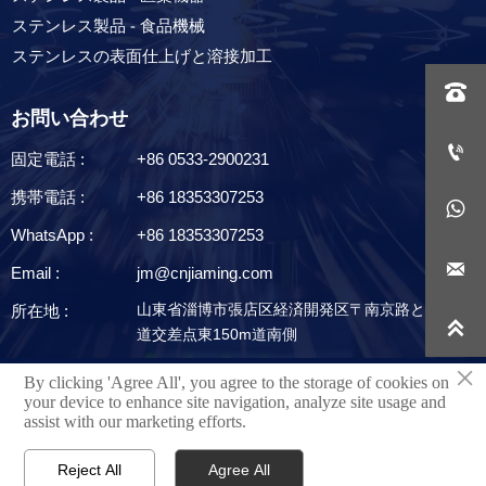
ステンレス製品 - 食品機械
ステンレスの表面仕上げと溶接加工

お問い合わせ

固定電話 :
+86 0533-2900231
携帯電話 :
+86 18353307253

WhatsApp :
+86 18353307253

Email :
jm@cnjiaming.com
山東省淄博市張店区経済開発区〒南京路と華福大
所在地 :

道交差点東150m道南側
×
By clicking 'Agree All', you agree to the storage of cookies on
技術サポート：淄博網泰情報技術有限公司
your device to enhance site navigation, analyze site usage and
assist with our marketing efforts.
プライバシーポリシー
Reject All
Agree All