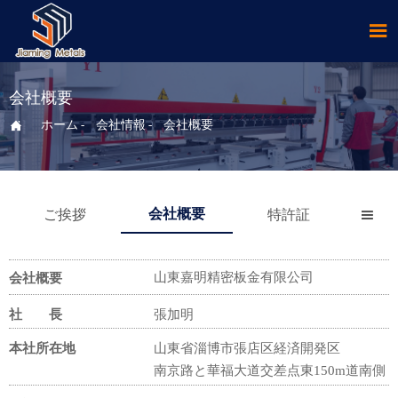

会社概要

ホーム
-
会社情報
-
会社概要
会社概要
ご挨拶
特許証

山東嘉明精密板金有限公司
会社概要
社 長
張加明
本社所在地
山東省淄博市張店区経済開発区
南京路と華福大道交差点東150m道南側