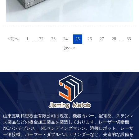
<
前へ
1
22
23
24
25
26
27
28
33
...
...
次へ
>
山東嘉明精密板金有限公司は現在、機器カバー、配電盤、ステンレ
ス製品などの板金加工製品を製造しております。レーザー切断機、
NCパンチプレス 、NCベンディングマシン、溶接ロボット、レーザ
ー溶接機、パーマー・ダブルベルトサンダーなど、先進的な設備を