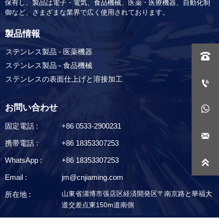
保有し、製品は電子・電気、食品機械、医薬・医療機器、自動化制
御など、さまざまな業界で広く使用されております。
製品情報
ステンレス製品 - 医薬機器

ステンレス製品 - 食品機械
ステンレスの表面仕上げと溶接加工

お問い合わせ

固定電話 :
+86 0533-2900231

携帯電話 :
+86 18353307253
WhatsApp :
+86 18353307253

Email :
jm@cnjiaming.com
山東省淄博市張店区経済開発区〒南京路と華福大
所在地 :
道交差点東150m道南側