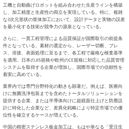
工機と自動曲げロボットを組み合わせた生産ラインを構築
し、加工精度と生産性の両立を実現している。特に、複雑
な3次元形状の筐体加工において、設計データと実物の誤差
を最小化する技術が競争力の源泉となっている。
さらに、一貫工程管理による品質保証が国際取引の前提条
件となっている。素材の選定から、レーザー切断、プレ
ス、溶接、表面処理に至るまで、各工程で厳格な検査基準
を適用。日本のJIS規格や欧州のCE規格に対応した品質管理
システムを取得する企業が増加し、国際市場での信頼性を
着実に高めている。
業界内では専門分野特化の動きも顕著だ。例えば、医療向
けに無菌洗浄包装までを含めたトータルソリューションを
提供する企業、または半導体向けに超鏡面仕上げと防塵設
計に特化した企業など、差異化戦略により特定市場での優
位性を確立するケースが増えている。
中国の精密ステンレス板金加工は、もはや単なる「受注生