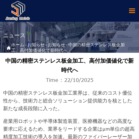

ニュース
ホーム
-
お知らせ
-
お知らせ
-
中国の精密ステンレス板金加

工、高付加価値化で新時代へ
中国の精密ステンレス板金加工、高付加価値化で新
時代へ
Time : 22/10/2025
中国の精密ステンレス板金加工業界は、従来のコスト優位
性から、技術力と総合ソリューション提供能力を核とした
新たな成長段階に入った。
産業用ロボットや半導体製造装置、医療機器などの高度な
要求に応えるため、業界をリードする企業はμm単位の超高
精度加工技術の導入を加速。最新のファイバーレーザー加