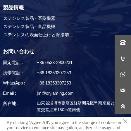
製品情報
ステンレス製品 - 医薬機器
ステンレス製品 - 食品機械
ステンレスの表面仕上げと溶接加工

お問い合わせ

固定電話 :
+86 0533-2900231
携帯電話 :
+86 18353307253

WhatsApp :
+86 18353307253

Email :
jm@cnjiaming.com
山東省淄博市張店区経済開発区〒南京路と華福大
所在地 :

道交差点東150m道南側
×
By clicking 'Agree All', you agree to the storage of cookies on
技術サポート：淄博網泰情報技術有限公司
your device to enhance site navigation, analyze site usage and