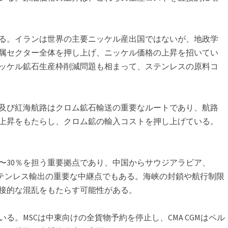
る。イランは世界の主要ニッケル産出国ではないが、地政学
属セクター全体を押し上げ、ニッケル価格の上昇を招いてい
ッケル鉱石生産枠削減問題も相まって、ステンレスの原料コ
及び紅海航路はクロム鉱石輸送の重要なルートであり、航路
上昇をもたらし、クロム鉱の輸入コストを押し上げている。
0〜30％を担う重要拠点であり、中国からサウジアラビア、
ステンレス輸出の重要な中継点でもある。海峡の封鎖や航行制限
接的な混乱をもたらす可能性がある。
る。MSCは中東向けの全貨物予約を停止し、CMA CGMはペル