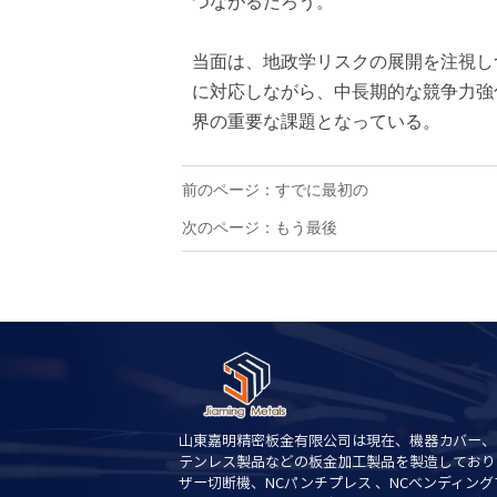
つながるだろう。
当面は、地政学リスクの展開を注視し
に対応しながら、中長期的な競争力強
界の重要な課題となっている。
前のページ：すでに最初の
次のページ：もう最後
山東嘉明精密板金有限公司は現在、機器カバー、
テンレス製品などの板金加工製品を製造しており
ザー切断機、NCパンチプレス 、NCベンディン