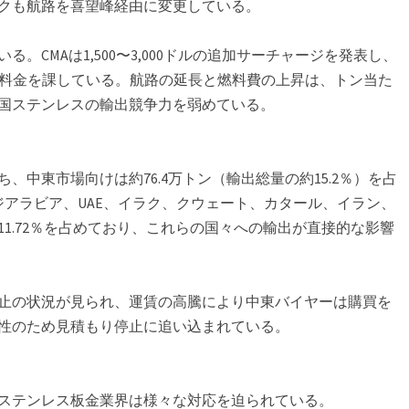
クも航路を喜望峰経由に変更している。
。CMAは1,500〜3,000ドルの追加サーチャージを発表し、
の追加料金を課している。航路の延長と燃料費の上昇は、トン当た
国ステンレスの輸出競争力を弱めている。
ち、中東市場向けは約76.4万トン（輸出総量の約15.2％）を占
ジアラビア、UAE、イラク、クウェート、カタール、イラン、
1.72％を占めており、これらの国々への輸出が直接的な影響
止の状況が見られ、運賃の高騰により中東バイヤーは購買を
性のため見積もり停止に追い込まれている。
ステンレス板金業界は様々な対応を迫られている。