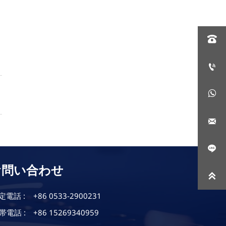





お問い合わせ

定電話 :
+86 0533-2900231
帯電話 :
+86 15269340959