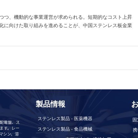
つつ、機動的な事業運営が求められる。短期的なコスト上昇
化に向けた取り組みを進めることが、中国ステンレス板金業
製品情報
ステンレス製品 - 医薬機器
固
配電盤、ス
ステンレス製品 - 食品機械
ます。レー
携
グマシン、溶