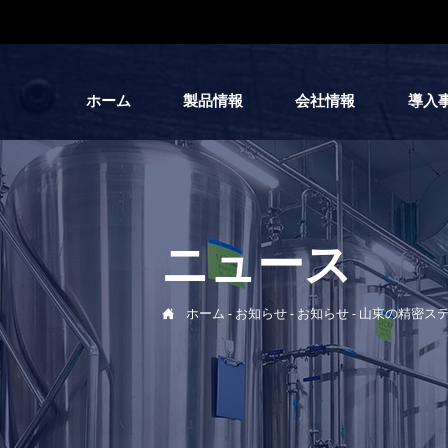
ホーム
製品情報
会社情報
導入
ニュース

ホーム
-
お知らせ
-
お知らせ
-
山東の精密ス