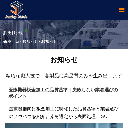

お知らせ

ホーム
-
お知らせ
-
お知らせ
お知らせ
精巧な職人技で、各製品に高品質のみを生み出します
医療機器板金加工の品質基準｜失敗しない業者選びの
ポイント
医療機器向け板金加工に特化した品質基準と業者選び
のノウハウを紹介。素材選定から表面処理、ISO
13485認証の重要性まで、医療機器製造に不可欠な板