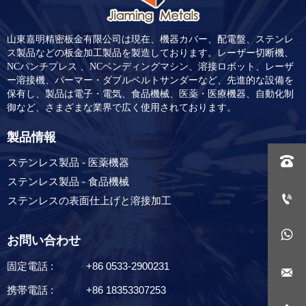
山東嘉明精密板金有限公司は現在、機器カバー、配電盤、ステンレ
ス製品などの板金加工製品を製造しております。レーザー切断機、
NCパンチプレス 、NCベンディングマシン、溶接ロボット、レーザ
ー溶接機、パーマー・ダブルベルトサンダーなど、先進的な設備を
保有し、製品は電子・電気、食品機械、医薬・医療機器、自動化制
御など、さまざまな業界で広く使用されております。
製品情報
ステンレス製品 - 医薬機器

ステンレス製品 - 食品機械

ステンレスの表面仕上げと溶接加工

お問い合わせ
固定電話 :
+86 0533-2900231

携帯電話 :
+86 18353307253