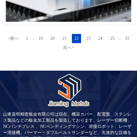
<
前へ
1
19
20
21
22
23
24
25
33
...
...
次へ
>
山東嘉明精密板金有限公司は現在、機器カバー、配電盤、ステンレ
ス製品などの板金加工製品を製造しております。レーザー切断機、
NCパンチプレス 、NCベンディングマシン、溶接ロボット、レーザ
ー溶接機、パーマー・ダブルベルトサンダーなど、先進的な設備を