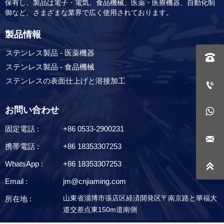
保有し、製品は電子・電気、食品機械、医薬・医療機器、自動化制
御など、さまざまな業界で広く使用されております。
製品情報
ステンレス製品 - 医薬機器

ステンレス製品 - 食品機械
ステンレスの表面仕上げと溶接加工

お問い合わせ

固定電話 :
+86 0533-2900231

携帯電話 :
+86 18353307253
WhatsApp :
+86 18353307253

Email :
jm@cnjiaming.com
山東省淄博市張店区経済開発区〒南京路と華福大
所在地 :
道交差点東150m道南側