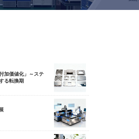
付加価値化」～ステ
する転換期
展