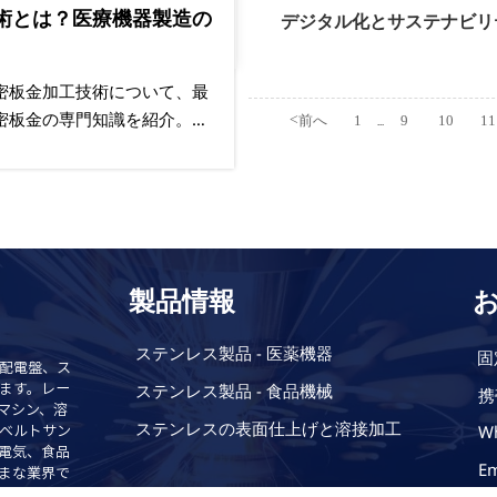
術とは？医療機器製造の
食品機械板金の
デジタル化とサステナビリ
する秘訣
密板金加工技術について、最
食品機械向け板金
密板金の専門知識を紹介。高
構造設計の観点から
<
前へ
1
9
10
11
...
機器分野での当社のソリュー
を確保する当社の
製品情報
ステンレス製品 - 医薬機器
固
配電盤、ス
ステンレス製品 - 食品機械
ます。レー
携
グマシン、溶
ステンレスの表面仕上げと溶接加工
Wh
ベルトサン
電気、食品
Em
まな業界で