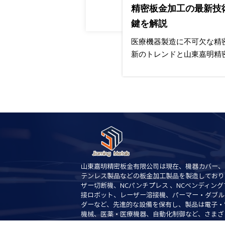
本レベルの品質を
精密板金加工の最新技
鍵を解説
医療機器製造に不可欠な精
新のトレンドと山東嘉明精
精度加工が求められる医療
ションを解説します。
山東嘉明精密板金有限公司は現在、機器カバー、
テンレス製品などの板金加工製品を製造しており
ザー切断機、NCパンチプレス 、NCベンディン
接ロボット、レーザー溶接機、パーマー・ダブル
ダーなど、先進的な設備を保有し、製品は電子・
機械、医薬・医療機器、自動化制御など、さまざ
広く使用されております。