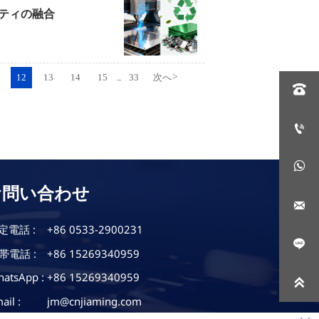
選び方｜耐久性と衛生面を両立
医療機
ティの融合
選びの
の選定基準を、材質特性・表面処理・
医療機器
詳細に解説。HACCP対応や耐腐食性
ノウハウを
12
13
14
15
33
次へ
>
...

精密加工技術を紹介します。
証の重要
門知識を


お問い合わせ

定電話 :
+86 0533-2900231

帯電話 :
+86 15269340959
atsApp :
+86 15269340959

ail :
jm@cnjiaming.com