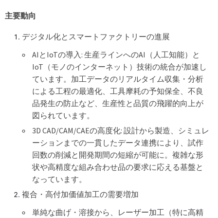
主要動向
デジタル化とスマートファクトリーの進展
AIとIoTの導入: 生産ラインへのAI（人工知能）と
IoT（モノのインターネット）技術の統合が加速し
ています。加工データのリアルタイム収集・分析
による工程の最適化、工具摩耗の予知保全、不良
品発生の防止など、生産性と品質の飛躍的向上が
図られています。
3D CAD/CAM/CAEの高度化: 設計から製造、シミュレ
ーションまでの一貫したデータ連携により、試作
回数の削減と開発期間の短縮が可能に。複雑な形
状や高精度な組み合わせ品の要求に応える基盤と
なっています。
複合・高付加価値加工の需要増加
単純な曲げ・溶接から、レーザー加工（特に高精