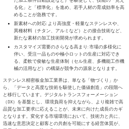
た加工条件自動設定など）を駆使して、技能の「見え
る化」と「標準化」を進め、若手人材の育成効率を高
めることが急務です。
新素材への対応: より高強度・軽量なステンレスや、
異種材料（チタン、アルミなど）との接合技術など、
新たな素材の加工技術開発が求められます。
カスタマイズ需要のさらなる高まり: 市場の多様化に
伴い、受注一品ものや極小ロットの生産に対応でき
る、柔軟で俊敏な生産体制（セル生産、多機能工作機
械の活用など）の構築が競争力の源泉となります。
ステンレス精密板金加工業界は、単なる「物づくり」か
ら、「データと高度な技術を駆使した価値創造」の段階へ
と移行しています。デジタルトランスフォーメーション
（DX）を基盤とし、環境負荷を抑えながら、より複雑で高
品質な加工要求に応えることが、未来に向けた成長のカギ
となります。変化する市場環境において、技術力と共に、
迅速な意思決定と顧客との共創を可能にする経営体質が、