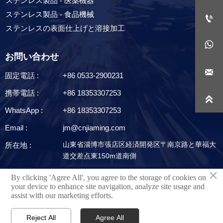
ステンレス製品 - 食品機械

ステンレスの表面仕上げと溶接加工

お問い合わせ

固定電話 :
+86 0533-2900231
携帯電話 :
+86 18353307253

WhatsApp :
+86 18353307253
Email :
jm@cnjiaming.com
山東省淄博市張店区経済開発区〒南京路と華福大
所在地 :
道交差点東150m道南側
×
By clicking 'Agree All', you agree to the storage of cookies on
技術サポート：淄博網泰情報技術有限公司
your device to enhance site navigation, analyze site usage and
assist with our marketing efforts.
プライバシーポリシー
Reject All
Agree All