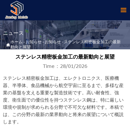

ニュース
ホーム
-
お知らせ
-
お知らせ
-
ステンレス精密板金加工の最新

動向と展望
ステンレス精密板金加工の最新動向と展望
Time : 28/01/2026
ステンレス精密板金加工は、エレクトロニクス、医療機
器、半導体、食品機械から航空宇宙に至るまで、多様な産
業の基盤を支える重要な製造技術です。高い耐食性、強
度、衛生面での優位性を持つステンレス鋼は、特に厳しい
環境や規制が求められる分野で不可欠な材料です。本稿で
は、この分野の最新の業界動向と将来の展望について概説
します。