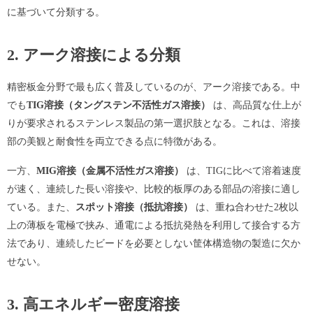
に基づいて分類する。
2. アーク溶接による分類
精密板金分野で最も広く普及しているのが、アーク溶接である。中
でも
TIG溶接（タングステン不活性ガス溶接）
は、高品質な仕上が
りが要求されるステンレス製品の第一選択肢となる。これは、溶接
部の美観と耐食性を両立できる点に特徴がある。
一方、
MIG溶接（金属不活性ガス溶接）
は、TIGに比べて溶着速度
が速く、連続した長い溶接や、比較的板厚のある部品の溶接に適し
ている。また、
スポット溶接（抵抗溶接）
は、重ね合わせた2枚以
上の薄板を電極で挟み、通電による抵抗発熱を利用して接合する方
法であり、連続したビードを必要としない筐体構造物の製造に欠か
せない。
3. 高エネルギー密度溶接