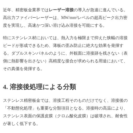
近年、精密板金業界では
レーザー溶接
の導入が急速に進んでいる。
高出力ファイバーレーザーは、MW/mm²レベルの超高ピーク出力密
度を実現し、高速かつ深い溶け込み溶接を可能にする。
特にステンレス材においては、熱入力を極限まで抑えた狭幅の溶接
ビードが形成できるため、薄板の歪み防止に絶大な効果を発揮す
る。ダブルスキンパネルのように、外観面に溶接跡を残さない（表
側に熱影響を出さない）高精度な接合が求められる用途において、
その真価を発揮する。
4. 溶接後処理による分類
ステンレス精密板金では、溶接工程そのものだけでなく、溶接後の
「不動態化処理」も重要な分類項目となる。溶接時の高温により、
ステンレス表面の保護皮膜（クロム酸化皮膜）は破壊され、耐食性
が著しく低下する。