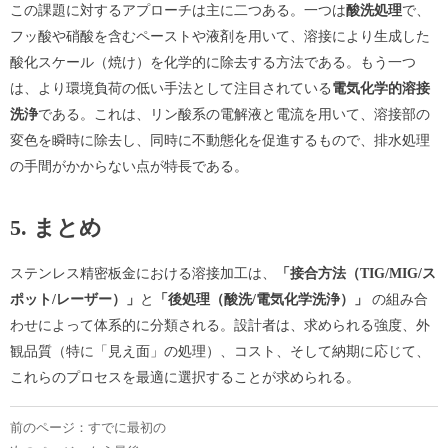
この課題に対するアプローチは主に二つある。一つは
酸洗処理
で、
フッ酸や硝酸を含むペーストや液剤を用いて、溶接により生成した
酸化スケール（焼け）を化学的に除去する方法である。もう一つ
は、より環境負荷の低い手法として注目されている
電気化学的溶接
洗浄
である。これは、リン酸系の電解液と電流を用いて、溶接部の
変色を瞬時に除去し、同時に不動態化を促進するもので、排水処理
の手間がかからない点が特長である。
5. まとめ
ステンレス精密板金における溶接加工は、
「接合方法（TIG/MIG/ス
ポット/レーザー）」
と
「後処理（酸洗/電気化学洗浄）」
の組み合
わせによって体系的に分類される。設計者は、求められる強度、外
観品質（特に「見え面」の処理）、コスト、そして納期に応じて、
これらのプロセスを最適に選択することが求められる。
前のページ：すでに最初の