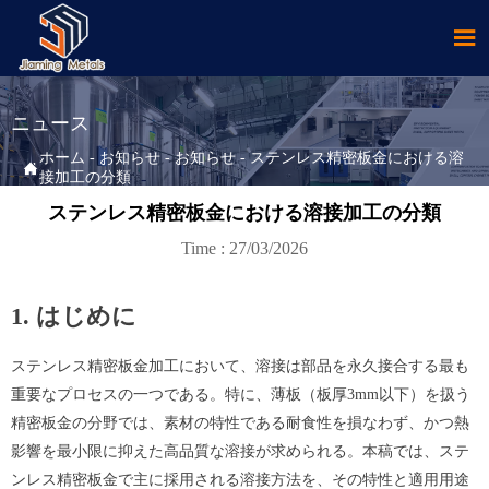

ニュース
ホーム
-
お知らせ
-
お知らせ
-
ステンレス精密板金における溶

接加工の分類
ステンレス精密板金における溶接加工の分類
Time : 27/03/2026
1. はじめに
ステンレス精密板金加工において、溶接は部品を永久接合する最も
重要なプロセスの一つである。特に、薄板（板厚3mm以下）を扱う
精密板金の分野では、素材の特性である耐食性を損なわず、かつ熱
影響を最小限に抑えた高品質な溶接が求められる。本稿では、ステ
ンレス精密板金で主に採用される溶接方法を、その特性と適用用途