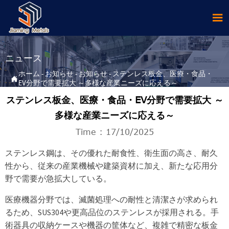

ニュース
ホーム
-
お知らせ
-
お知らせ
-
ステンレス板金、医療・食品・

EV分野で需要拡大 ～多様な産業ニーズに応える～
ステンレス板金、医療・食品・EV分野で需要拡大 ～
多様な産業ニーズに応える～
Time : 17/10/2025
ステンレス鋼は、その優れた耐食性、衛生面の高さ、耐久
性から、従来の産業機械や建築資材に加え、新たな応用分
野で需要が急拡大している。
医療機器分野では、滅菌処理への耐性と清潔さが求められ
るため、SUS304や更高品位のステンレスが採用される。手
術器具の収納ケースや機器の筐体など、複雑で精密な板金